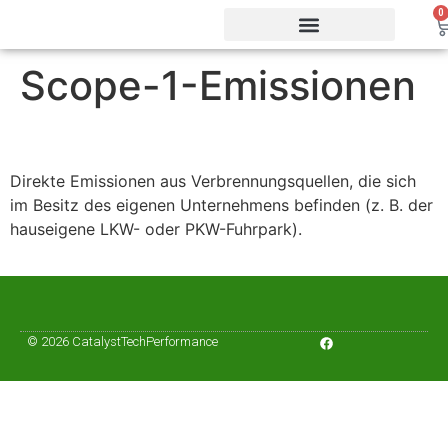
0
Scope-1-Emissionen
Vorteile & Effizienz
Produkte & Webshop
Service & Support
Direkte Emissionen aus Verbrennungsquellen, die sich
im Besitz des eigenen Unternehmens befinden (z. B. der
hauseigene LKW- oder PKW-Fuhrpark).
© 2026 CatalystTechPerformance