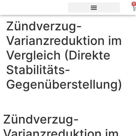
0
Zündverzug-
Vorteile & Effizienz
Produkte & Webshop
Service & Support
Varianzreduktion im
Vergleich (Direkte
Stabilitäts-
Gegenüberstellung)
Zündverzug-
Varianzreduktion im