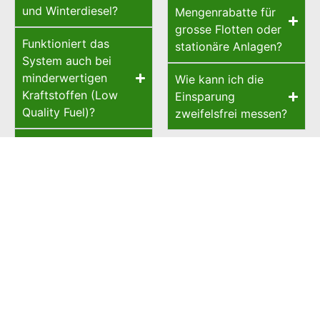
und Winterdiesel?
Mengenrabatte für
grosse Flotten oder
Funktioniert das
stationäre Anlagen?
System auch bei
minderwertigen
Wie kann ich die
Kraftstoffen (Low
Einsparung
Quality Fuel)?
zweifelsfrei messen?
Gibt es eine
Obergrenze für die
Durchflussmenge?
Funktioniert das
System auch bei
Schiffsdiesel
(Schweröl) oder
Kerosin?
Funktioniert das