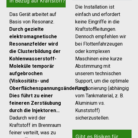
in Bezug auf Kraftstoff?
Die Installation ist
Das Gerät arbeitet auf
einfach und erfordert
Basis von Resonanz.
keine Eingriffe in die
Durch gezielte
Kraftstoffleitungen.
elektromagnetische
Dennoch empfehlen wir
Resonanzfelder wird
bei Flottenfahrzeugen
die Clusterbildung der
oder komplexen
Kohlenwasserstoff-
Maschinen eine kurze
Moleküle temporär
Abstimmung mit
aufgebrochen
unserem technischen
(Viskositäts- und
Support, um die optimale
Oberflächenspannungsänderung).
Positionierung (abhängig
Dies führt zu einer
vom Tankmaterial, z. B.
feineren Zerstäubung
Aluminium vs.
durch die Injektoren…
Kunststoff)
Dadurch wird der
sicherzustellen.
Kraftstoff im Brennraum
feiner verteilt, was zu
Gibt es Risiken für