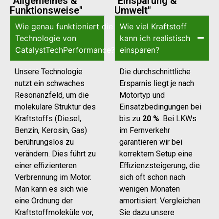
"Allgemeines &
"Einsparung &
Funktionsweise"
Umwelt"
Wie genau funktioniert die
Wie viel Kraftstoff
Technologie von
kann ich realistisch
CatalystTechPerformance?
einsparen?
Unsere Technologie
Die durchschnittliche
nutzt ein schwaches
Ersparnis liegt je nach
Resonanzfeld, um die
Motortyp und
molekulare Struktur des
Einsatzbedingungen bei
Kraftstoffs (Diesel,
bis zu
20 %
. Bei LKWs
Benzin, Kerosin, Gas)
im Fernverkehr
berührungslos zu
garantieren wir bei
verändern. Dies führt zu
korrektem Setup eine
einer effizienteren
Effizienzsteigerung, die
Verbrennung im Motor.
sich oft schon nach
Man kann es sich wie
wenigen Monaten
eine Ordnung der
amortisiert. Vergleichen
Kraftstoffmoleküle vor,
Sie dazu unsere