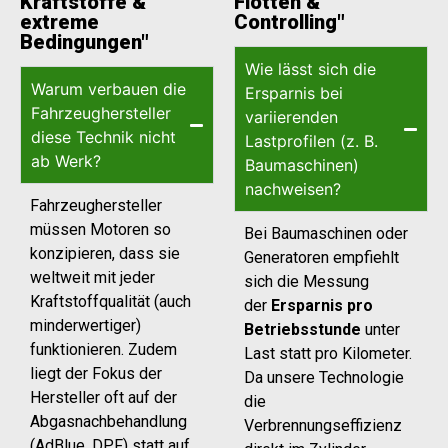
Kraftstoffe &
Flotten &
extreme
Controlling"
Bedingungen"
Wie lässt sich die
Warum verbauen die
Ersparnis bei
Fahrzeughersteller
variierenden
diese Technik nicht
Lastprofilen (z. B.
ab Werk?
Baumaschinen)
nachweisen?
Fahrzeughersteller
müssen Motoren so
Bei Baumaschinen oder
konzipieren, dass sie
Generatoren empfiehlt
weltweit mit jeder
sich die Messung
Kraftstoffqualität (auch
der
Ersparnis pro
minderwertiger)
Betriebsstunde
unter
funktionieren. Zudem
Last statt pro Kilometer.
liegt der Fokus der
Da unsere Technologie
Hersteller oft auf der
die
Abgasnachbehandlung
Verbrennungseffizienz
(AdBlue, DPF) statt auf