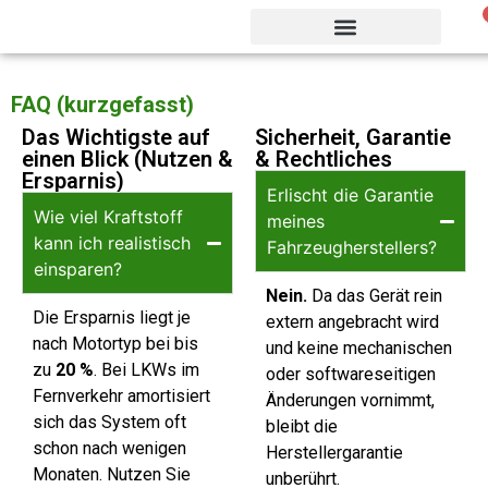
FAQ (kurzgefasst)
Vorteile & Effizienz
Produkte & Webshop
Das Wichtigste auf
Sicherheit, Garantie
einen Blick (Nutzen &
& Rechtliches
Ersparnis)
Erlischt die Garantie
Wie viel Kraftstoff
meines
kann ich realistisch
Fahrzeugherstellers?
einsparen?
Nein.
Da das Gerät rein
Die Ersparnis liegt je
extern angebracht wird
nach Motortyp bei bis
und keine mechanischen
zu
20 %
. Bei LKWs im
oder softwareseitigen
Fernverkehr amortisiert
Änderungen vornimmt,
sich das System oft
bleibt die
schon nach wenigen
Herstellergarantie
Monaten. Nutzen Sie
unberührt.