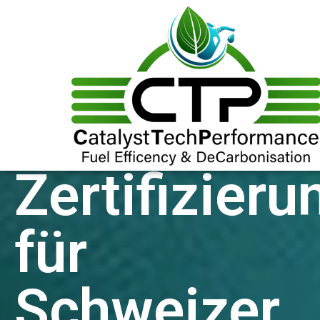
CarbonTec
CO₂-
Zertifizieru
für
Schweizer