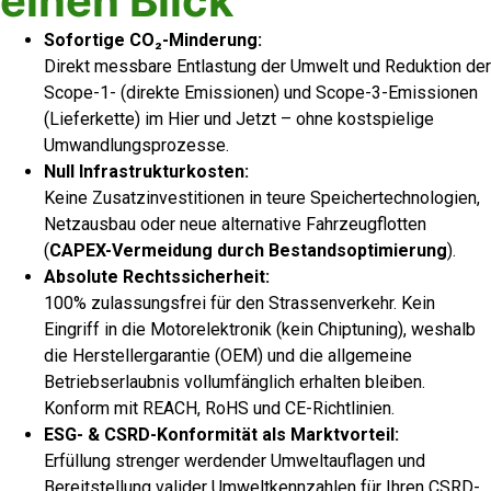
einen Blick
Sofortige CO₂-Minderung:
Direkt messbare Entlastung der Umwelt und Reduktion der
Scope-1- (direkte Emissionen) und Scope-3-Emissionen
(Lieferkette) im Hier und Jetzt – ohne kostspielige
Umwandlungsprozesse.
Null Infrastrukturkosten:
Keine Zusatzinvestitionen in teure Speichertechnologien,
Netzausbau oder neue alternative Fahrzeugflotten
(
CAPEX-Vermeidung durch Bestandsoptimierung
).
Absolute Rechtssicherheit:
100% zulassungsfrei für den Strassenverkehr. Kein
Eingriff in die Motorelektronik (kein Chiptuning), weshalb
die Herstellergarantie (OEM) und die allgemeine
Betriebserlaubnis vollumfänglich erhalten bleiben.
Konform mit REACH, RoHS und CE-Richtlinien.
ESG- & CSRD-Konformität als Marktvorteil:
Erfüllung strenger werdender Umweltauflagen und
Bereitstellung valider Umweltkennzahlen für Ihren CSRD-