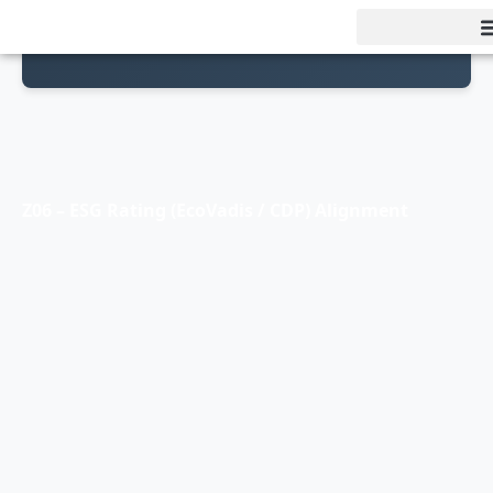
Z06 – ESG Rating (EcoVadis / CDP) Alignment