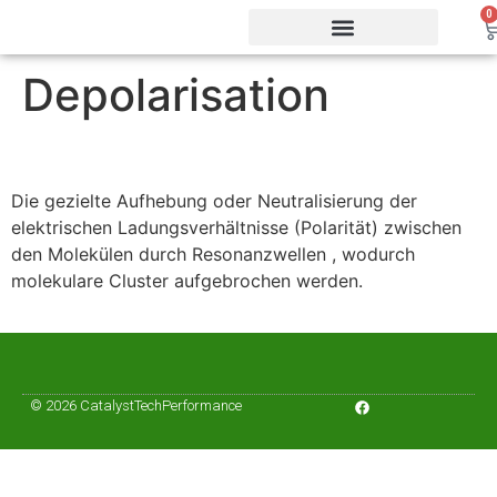
0
Depolarisation
Vorteile & Effizienz
Produkte & Webshop
Service & Support
Die gezielte Aufhebung oder Neutralisierung der
elektrischen Ladungsverhältnisse (Polarität) zwischen
den Molekülen durch Resonanzwellen
, wodurch
molekulare Cluster aufgebrochen werden
.
© 2026 CatalystTechPerformance