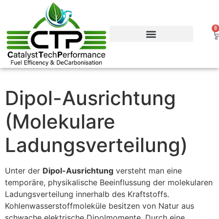
0
Dipol-Ausrichtung
Vorteile & Effizienz
Produkte & Webshop
Service & Support
Dipol-Ausrichtung
(Molekulare
Ladungsverteilung)
Unter der
Dipol-Ausrichtung
versteht man eine
temporäre, physikalische Beeinflussung der molekularen
Ladungsverteilung innerhalb des Kraftstoffs.
Kohlenwasserstoffmoleküle besitzen von Natur aus
schwache elektrische Dipolmomente. Durch eine