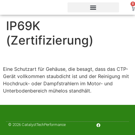
0
IP69K
Vorteile & Effizienz
Produkte & Webshop
Service & Support
(Zertifizierung)
Eine Schutzart für Gehäuse, die besagt, dass das CTP-
Gerät vollkommen staubdicht ist und der Reinigung mit
Hochdruck- oder Dampfstrahlern im Motor- und
Unterbodenbereich mühelos standhält.
© 2026 CatalystTechPerformance