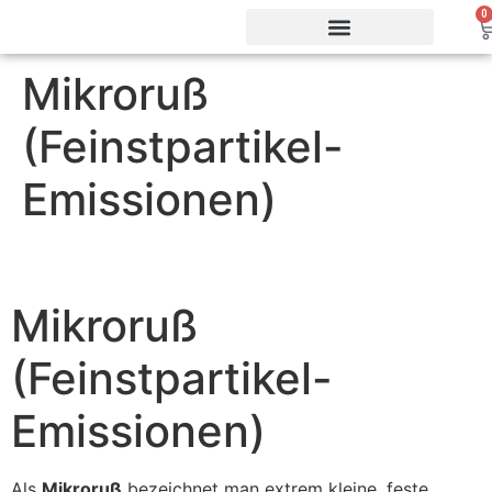
0
Mikroruß
Vorteile & Effizienz
Produkte & Webshop
Service & Support
(Feinstpartikel-
Emissionen)
Mikroruß
(Feinstpartikel-
Emissionen)
Als
Mikroruß
bezeichnet man extrem kleine, feste