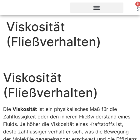
0
Viskosität
Vorteile & Effizienz
Produkte & Webshop
Service & Support
(Fließverhalten)
Viskosität
(Fließverhalten)
Die
Viskosität
ist ein physikalisches Maß für die
Zähflüssigkeit oder den inneren Fließwiderstand eines
Fluids. Je höher die Viskosität eines Kraftstoffs ist,
desto zähflüssiger verhält er sich, was die Bewegung
der Moleküle gegeneinander erschwert und die Effizienz