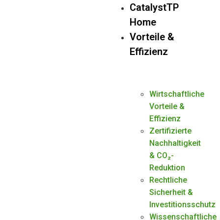
CatalystTP
Home
Zündverzug-
Vorteile &
Effizienz
Mittelwert im
Zeitverlauf
Wirtschaftliche
(Langzeit-
Vorteile &
Effizienz
Effizienzanalyse)
Zertifizierte
Nachhaltigkeit
& CO₂-
Reduktion
Rechtliche
Zündverzug-
Sicherheit &
Investitionsschutz
Mittelwert im
Wissenschaftliche