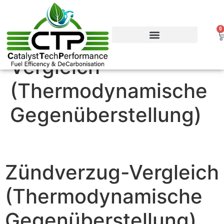
0
Zündverzug-
Vergleich
Vorteile & Effizienz
Produkte & Webshop
Service & Support
(Thermodynamische
Gegenüberstellung)
Zündverzug-Vergleich
(Thermodynamische
Gegenüberstellung)