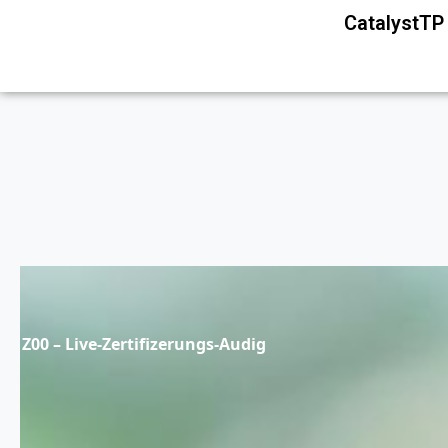
CatalystT
Z00 – Live-Zertifizerungs-Audig