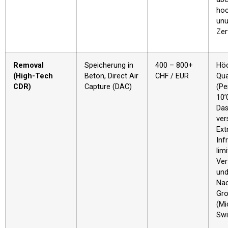
hoc
unu
Zert
Removal
Speicherung in
400 – 800+
Hö
(High-Tech
Beton, Direct Air
CHF / EUR
Qua
CDR)
Capture (DAC)
(P
10’
Das
ver
Ext
Inf
limi
Ver
und
Nac
Gro
(Mi
Swi