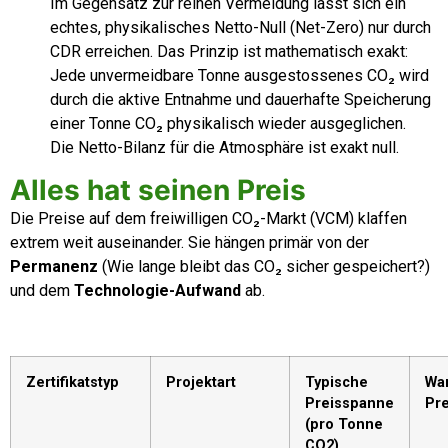
Im Gegensatz zur reinen Vermeidung lässt sich ein
echtes, physikalisches Netto-Null (Net-Zero) nur durch
CDR erreichen. Das Prinzip ist mathematisch exakt:
Jede unvermeidbare Tonne ausgestossenes
CO₂
wird
durch die aktive Entnahme und dauerhafte Speicherung
einer Tonne
CO₂ physikalisch wieder ausgeglichen.
Die Netto-Bilanz für die Atmosphäre ist exakt null.
Alles hat seinen Preis
Die Preise auf dem freiwilligen CO₂-Markt (VCM) klaffen
extrem weit auseinander. Sie hängen primär von der
Permanenz
(Wie lange bleibt das CO₂ sicher gespeichert?)
und dem
Technologie-Aufwand
ab.
Zertifikatstyp
Projektart
Typische
Wa
Preisspanne
Pre
(pro Tonne
CO2)