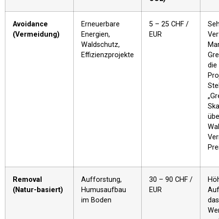
Avoidance
Erneuerbare
5 – 25 CHF /
Seh
(Vermeidung)
Energien,
EUR
Ver
Waldschutz,
Mar
Effizienzprojekte
Gre
die
Pro
St
„Gr
Ska
übe
Wal
Ver
Pre
Removal
Aufforstung,
30 – 90 CHF /
Höh
(Natur-basiert)
Humusaufbau
EUR
Auf
im Boden
das
We