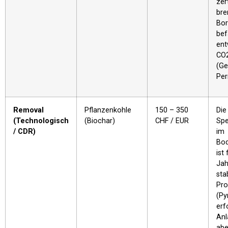
zer
bre
Bor
bef
ent
CO2
(Ge
Per
Removal
Pflanzenkohle
150 – 350
Die
(Technologisch
(Biochar)
CHF / EUR
Spe
/ CDR)
im
Bod
ist 
Jah
stab
Pro
(Py
erf
Anl
abe