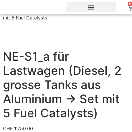
Start
/
Passives Dispositiv (für Fahrzeuge)
/ NE-S1_a für
0
Lastwagen (Diesel, 2 grosse Tanks aus Aluminium -> Set
mit 5 Fuel Catalysts)
Vorteile & Effizienz
Produkte & Webshop
Service & Support
NE-S1_a für
Lastwagen (Diesel, 2
grosse Tanks aus
Aluminium -> Set mit
5 Fuel Catalysts)
CHF
1'750.00